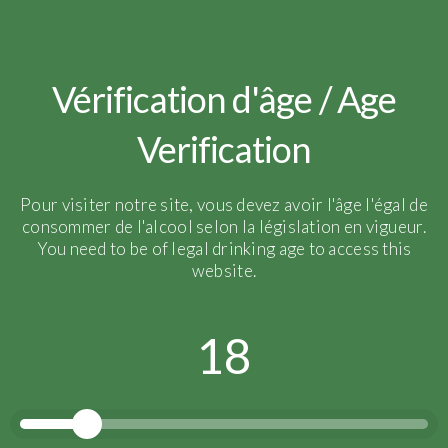
vignes :
35 ans
Vinification :
20 mois
d’élevage en fûts
Vérification d'âge / Age
bourguignons
Verification
Pour visiter notre site, vous devez avoir l'âge l'égal de
consommer de l'alcool selon la législation en vigueur.
You need to be of legal drinking age to access this
Revue de presse
website.
18
Guide Hachette 2014