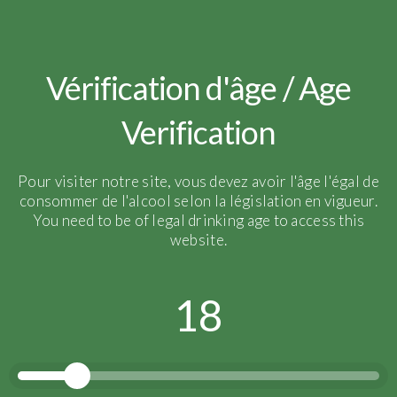
Récolte :
2017
Assemblage :
100 %
Vérification d'âge / Age
Chardonnay – Mono
Verification
parcelle
Moyenne d’âge des
vignes :
30 ans
Pour visiter notre site, vous devez avoir l'âge l'égal de
Vinification :
10 mois
consommer de l'alcool selon la législation en vigueur.
You need to be of legal drinking age to access this
d’élevage en fûts
website.
bourguignons
300 bouteilles
18
produites