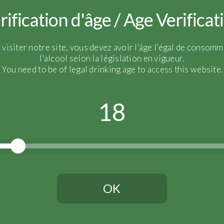
Moyenne d’âge des vigne
rification d'âge / Age Verificat
Vinification :
10 mois d’él
Tirage :
Juillet 2017
 visiter notre site, vous devez avoir l'âge l'égal de consomm
Vieillissement en cave
: 
l'alcool selon la législation en vigueur.
Dégorgement :
Mars 201
You need to be of legal drinking age to access this website.
Dosage :
28 g/L
18
OK
Vous devez avoir l'âge légal pour continuer