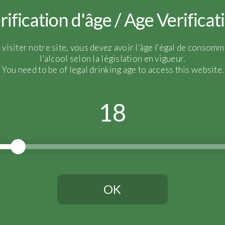
rification d'âge / Age Verificat
Récolte :
2016
Assemblage :
100 % Meuni
 visiter notre site, vous devez avoir l'âge l'égal de consomm
Moyenne d’âge des vigne
l'alcool selon la législation en vigueur.
You need to be of legal drinking age to access this website.
Vinification :
12 mois d’é
18
OK
Vous devez avoir l'âge légal pour continuer