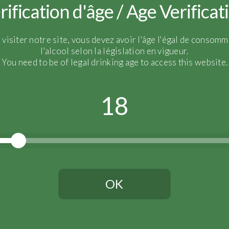
rification d'âge / Age Verificat
Raccolto: 2014
 visiter notre site, vous devez avoir l'âge l'égal de consomm
Assemblage:
100 % Pinot
l'alcool selon la législation en vigueur.
Età media delle vigne:
35 
You need to be of legal drinking age to access this website.
Vinificazione: 20
mesi di a
18
OK
Vous devez avoir l'âge légal pour continuer