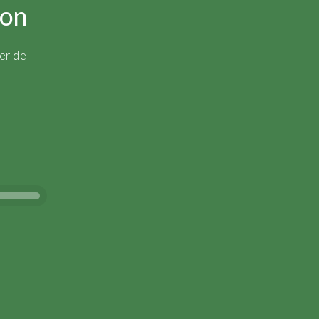
ion
er de
 nero
anni
ffinamento in botti di Borgogna