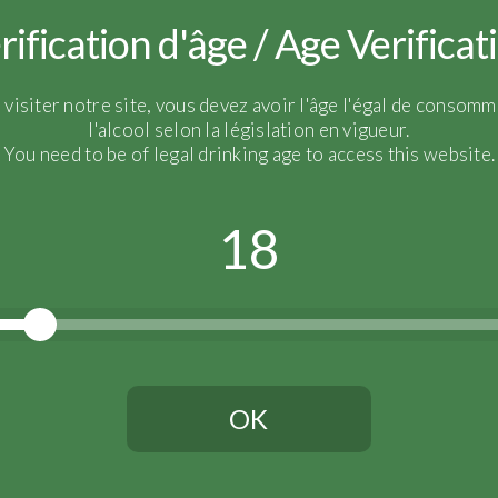
Dosage :
2g/L – Extra Bru
rification d'âge / Age Verificat
Certifié AB
 visiter notre site, vous devez avoir l'âge l'égal de consomm
l'alcool selon la législation en vigueur.
You need to be of legal drinking age to access this website.
18
OK
Vous devez avoir l'âge légal pour continuer