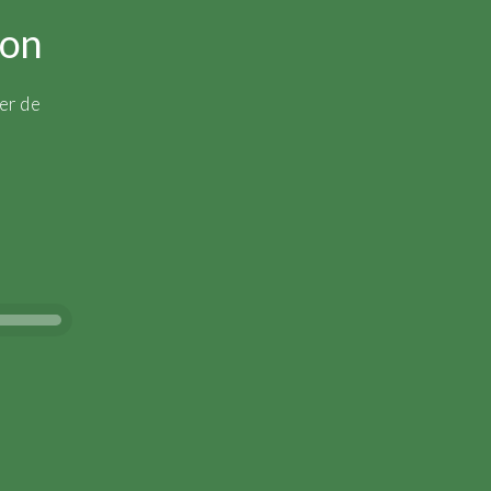
t
ion
er de