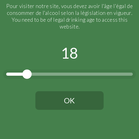
Pour visiter notre site, vous devez avoir l'âge l'égal de
consommer de l'alcool selon la législation en vigueur.
You need to be of legal drinking age to access this
website.
18
Gueux
OK
Vous devez avoir l'âge légal pour continuer
Raccolto :
2016
Assemblage :
70%