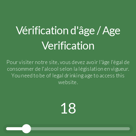
Les salons à venir
Vérification d'âge / Age
Verification
Pour visiter notre site, vous devez avoir l'âge l'égal de
consommer de l'alcool selon la législation en vigueur.
You need to be of legal drinking age to access this
website.
18
Puisque chacun ne peut se permettre un voyage en
Champagne, nous avons décidé de venir vers vous.
Nous serons donc présents aux Salons et
évènements suivants cette année. N’hésitez pas à