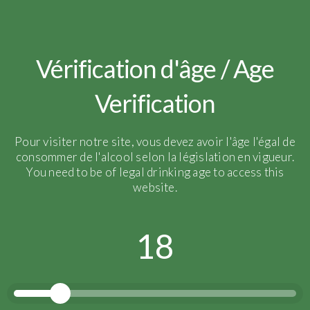
Vendanges 2017
Vérification d'âge / Age
Verification
Pour visiter notre site, vous devez avoir l'âge l'égal de
consommer de l'alcool selon la législation en vigueur.
You need to be of legal drinking age to access this
website.
18
[vc_row][vc_column][vc_column_text]
Après une année difficile et surprenante, la
vendange 2017 s’est finalement bien déroulée. Nous
avons eu la chance d’avoir une belle récolte malgré