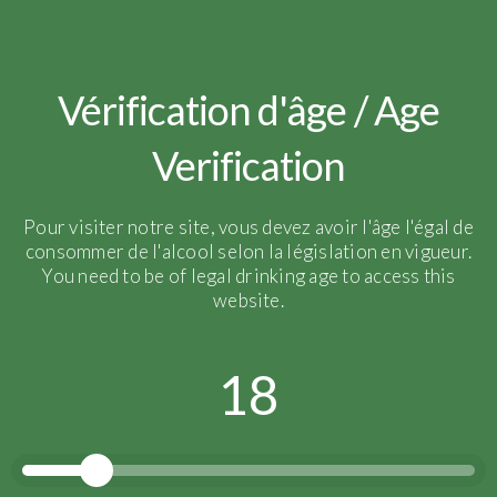
Revue de Presse
Vérification d'âge / Age
Verification
Pour visiter notre site, vous devez avoir l'âge l'égal de
consommer de l'alcool selon la législation en vigueur.
You need to be of legal drinking age to access this
website.
18
La Revue des Vins de France
–
Guide vert 2023
« Les vins : Tradition (base 2018) est un bel exemple de
champagne parfait. Tendrement fruité, juteux et suave pour
l’apéritif. Le blanc de blancs, quant à lui, est