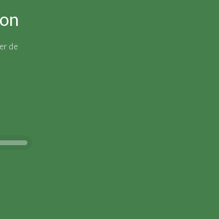
ion
er de