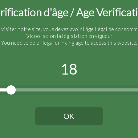
rification d'âge / Age Verificat
WINE FARE SAN
 visiter notre site, vous devez avoir l'âge l'égal de consomm
FRANCISCO
l'alcool selon la législation en vigueur.
You need to be of legal drinking age to access this website.
18
OK
Vous devez avoir l'âge légal pour continuer