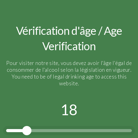
our 2014 red wine
Bottling:
April 2015
Aging:
8 years on the
Vérification d'âge / Age
lees in bottle
Disgorgement:
May
Verification
2023
Dosage:
2 g/L – Extra
Pour visiter notre site, vous devez avoir l'âge l'égal de
Brut
consommer de l'alcool selon la législation en vigueur.
You need to be of legal drinking age to access this
website.
Press reviews
18
Wine Enthusiast