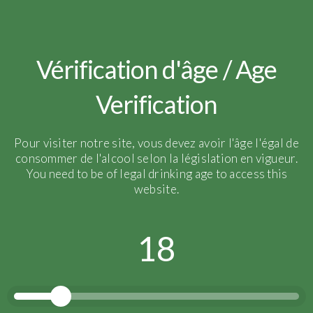
Où nous trouver dans
Vérification d'âge / Age
le monde
Verification
Retrouvez la liste de nos importateurs à
l’étranger ainsi que nos restaurateurs et
cavistes en France et dans le monde .
Pour visiter notre site, vous devez avoir l'âge l'égal de
consommer de l'alcool selon la législation en vigueur.
You need to be of legal drinking age to access this
Les restaurateurs et cavistes
website.
18
France