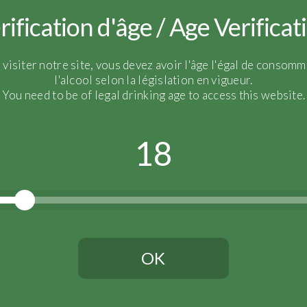
rification d'âge / Age Verificat
Harvest:
2022
Blend:
100% Meunier from
 visiter notre site, vous devez avoir l'âge l'égal de consomm
l'alcool selon la législation en vigueur.
You need to be of legal drinking age to access this website.
Age of the vines:
70+ year
Winemaking:
Native ferme
18
OK
Vous devez avoir l'âge légal pour continuer